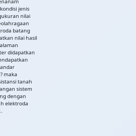
menanam
kondisi jenis
ukuran nilai
eolahragaan
troda batang
kan nilai hasil
dalaman
ter didapatkan
mendapatkan
tandar
 1? maka
sistansi tanah
cangan sistem
ang dengan
h elektroda
.