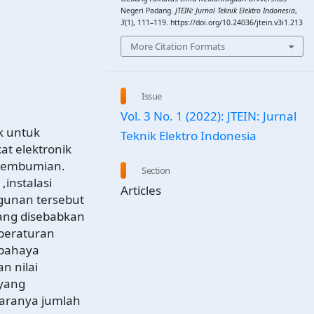
Negeri Padang.
JTEIN: Jurnal Teknik Elektro Indonesia
,
3
(1), 111–119. https://doi.org/10.24036/jtein.v3i1.213
More Citation Formats
Issue
Vol. 3 No. 1 (2022): JTEIN: Jurnal
ik untuk
Teknik Elektro Indonesia
t elektronik
 pembumian.
Section
instalasi
Articles
ngunan tersebut
 yang disebabkan
 peraturan
 bahaya
n nilai
 yang
taranya jumlah