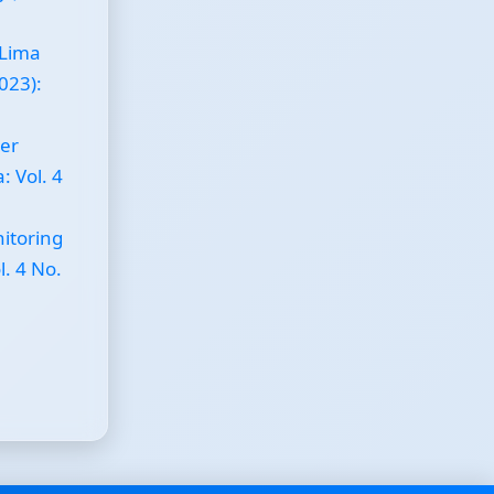
Lima
2023):
er
: Vol. 4
itoring
l. 4 No.