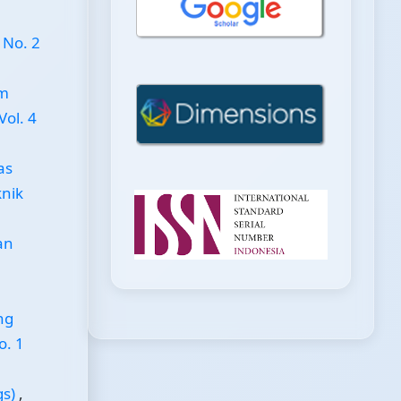
 No. 2
em
Vol. 4
as
knik
an
ng
o. 1
gs)
,