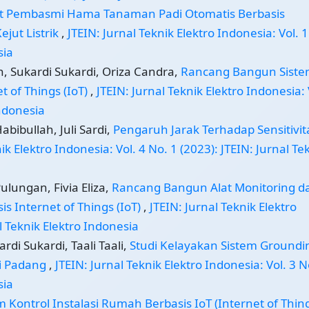
at Pembasmi Hama Tanaman Padi Otomatis Berbasis
jut Listrik
,
JTEIN: Jurnal Teknik Elektro Indonesia: Vol. 1
sia
, Sukardi Sukardi, Oriza Candra,
Rancang Bangun Sist
t of Things (IoT)
,
JTEIN: Jurnal Teknik Elektro Indonesia: 
Indonesia
abibullah, Juli Sardi,
Pengaruh Jarak Terhadap Sensitivit
ik Elektro Indonesia: Vol. 4 No. 1 (2023): JTEIN: Jurnal Te
Pulungan, Fivia Eliza,
Rancang Bangun Alat Monitoring d
s Internet of Things (IoT)
,
JTEIN: Jurnal Teknik Elektro
al Teknik Elektro Indonesia
di Sukardi, Taali Taali,
Studi Kelayakan Sistem Groundi
ri Padang
,
JTEIN: Jurnal Teknik Elektro Indonesia: Vol. 3 N
sia
m Kontrol Instalasi Rumah Berbasis IoT (Internet of Thin