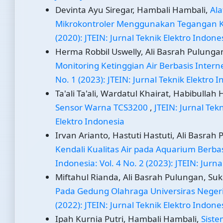
Devinta Ayu Siregar, Hambali Hambali,
Al
Mikrokontroler Menggunakan Tegangan Ke
(2020): JTEIN: Jurnal Teknik Elektro Indone
Herma Robbil Uswelly, Ali Basrah Pulungan
Monitoring Ketinggian Air Berbasis Interne
No. 1 (2023): JTEIN: Jurnal Teknik Elektro 
Ta'ali Ta'ali, Wardatul Khairat, Habibullah H
Sensor Warna TCS3200
,
JTEIN: Jurnal Tekn
Elektro Indonesia
Irvan Arianto, Hastuti Hastuti, Ali Basrah 
Kendali Kualitas Air pada Aquarium Berbasi
Indonesia: Vol. 4 No. 2 (2023): JTEIN: Jurn
Miftahul Rianda, Ali Basrah Pulungan, Sukar
Pada Gedung Olahraga Universiras Nege
(2022): JTEIN: Jurnal Teknik Elektro Indone
Ipah Kurnia Putri, Hambali Hambali,
Siste