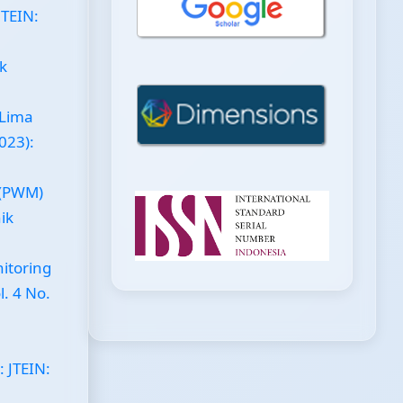
JTEIN:
ik
Lima
2023):
 (PWM)
ik
itoring
l. 4 No.
: JTEIN: