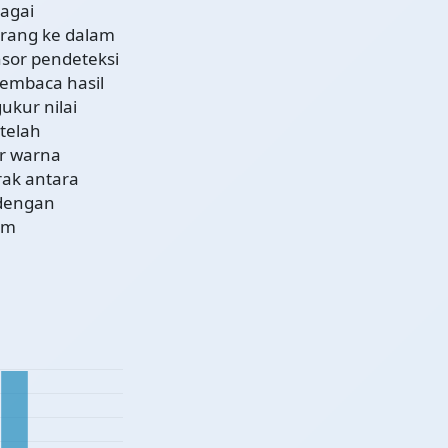
agai
rang ke dalam
nsor pendeteksi
embaca hasil
ukur nilai
telah
or warna
rak antara
 dengan
em