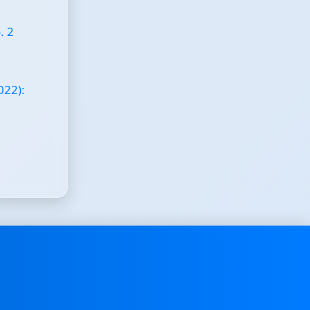
. 2
022):