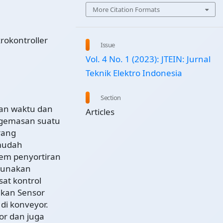
More Citation Formats
rokontroller
Issue
Vol. 4 No. 1 (2023): JTEIN: Jurnal
Teknik Elektro Indonesia
Section
kan waktu dan
Articles
ngemasan suatu
rang
mudah
em penyortiran
ggunakan
at kontrol
akan Sensor
di konveyor.
or dan juga