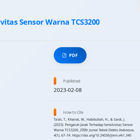
ivitas Sensor Warna TCS3200
PDF
Published
2023-02-08
How to Cite
Ta'ali, T., Khairat, W., Habibullah, H., & Sardi, J.
(2023). Pengaruh Jarak Terhadap Sensitivitas Sensor
Warna TCS3200.
JTEIN: Jurnal Teknik Elektro Indonesia
,
4
(1), 67–74. https://doi.org/10.24036/jtein.v4i1.340