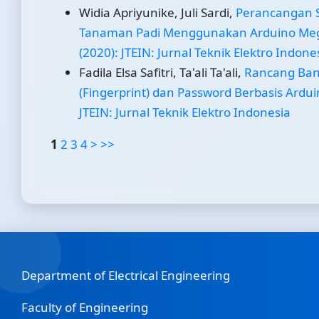
Widia Apriyunike, Juli Sardi,
Perancangan S
Tanaman Padi Menggunakan Arduino Me
(2020): JTEIN: Jurnal Teknik Elektro Indone
Fadila Elsa Safitri, Ta'ali Ta'ali,
Rancang Ban
(Fingerprint) dan Password Berbasis Ardu
JTEIN: Jurnal Teknik Elektro Indonesia
1
2
3
4
>
>>
Department of Electrical Engineering
Faculty of Engineering