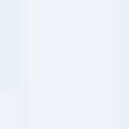
Editorial Team
Review Process
Aims and Scope
Author Guidelines
Publication Ethics
Open Access Statement
Copyright and Licence
Indexing
Uno
Plagiarism
-141
Publication Fee