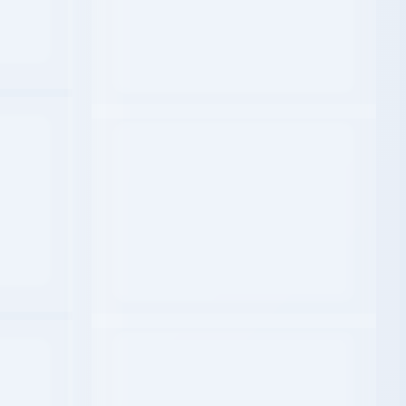
Archiving
Contact Us
TEMPLATE
-147
STATISTICS