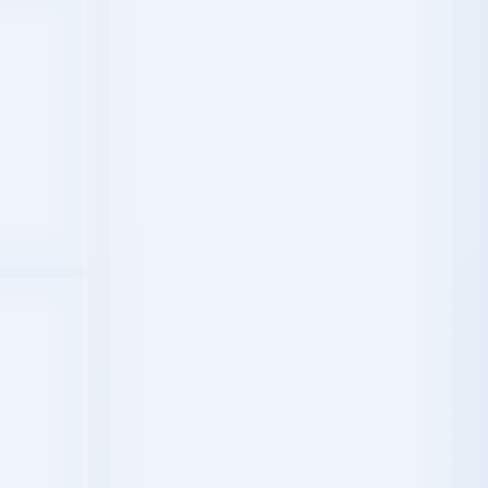
)
JTEIN INDEXED BY
-167
-174