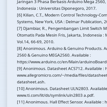
Jaringan 3 Phasa Berbasis Arduino Mega 2560
Indonesia : Universitas Diponegoro, 2017.
[6] Kilian, C.T., Modern Control Technology-C
Systems, New York, USA : Delmar Publication, 2
[7] Djambiar, R., Pengembangan Limit Switch 
Otomatis Pada Mesin Fris, Jakarta, Indonesia : 
Vol.14, 66-69, 2010.
[8] Anonimous. Arduino & Genuino Products. 
2560 & Genuino MEGA2560. Available :
https://www.arduino.cc/en/Main/arduinoBoar
[9] Anonimous. Datasheet ACS712. Available : h
www.allegromicro.com/~/media/files/datasheet
datasheet.ash.
[10] Anonimous. Datasheet ULN2803. Available
www.ti.com/lit/ds/symlink/uln2803 a.pdf.
[11] Anonimous. Hall Effect Sensor. Available : h