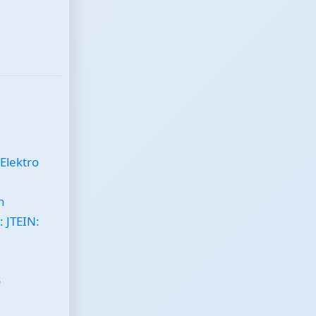
 Elektro
n
: JTEIN:
o