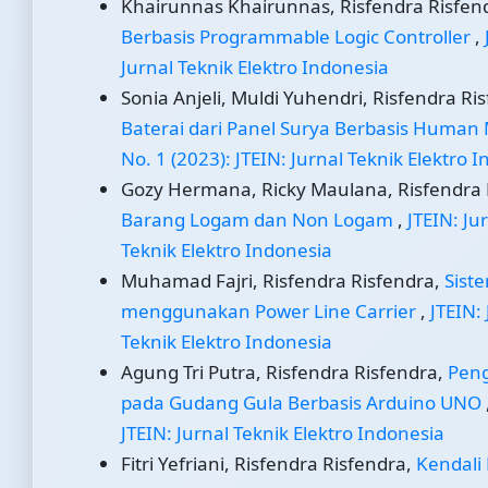
Khairunnas Khairunnas, Risfendra Risfen
Berbasis Programmable Logic Controller
,
Jurnal Teknik Elektro Indonesia
Sonia Anjeli, Muldi Yuhendri, Risfendra R
Baterai dari Panel Surya Berbasis Human
No. 1 (2023): JTEIN: Jurnal Teknik Elektro 
Gozy Hermana, Ricky Maulana, Risfendra Ri
Barang Logam dan Non Logam
,
JTEIN: Ju
Teknik Elektro Indonesia
Muhamad Fajri, Risfendra Risfendra,
Sist
menggunakan Power Line Carrier
,
JTEIN: 
Teknik Elektro Indonesia
Agung Tri Putra, Risfendra Risfendra,
Peng
pada Gudang Gula Berbasis Arduino UNO
JTEIN: Jurnal Teknik Elektro Indonesia
Fitri Yefriani, Risfendra Risfendra,
Kendali