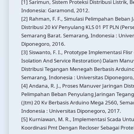
[1] Sarimun, Sistem Proteksi Distribusi Listrik, B
Indonesia: Garamond, 2012.
[2] Rahman, F. F., Simulasi Pelimpahan Beban 
Distribusi 20 kV Penyulang KLS 01 PT PLN (Pers
Semarang Barat. Semarang, Indonesia : Univer
Diponegoro, 2016.
[3] Siswanto, F. I., Prototype Implementasi Flisr 
Isolation And Service Restoration) Dalam Manu
Distribusi Tegangan Menegah Berbasis Arduin
Semarang, Indonesia : Universitas Diponegoro,
[4] Andana, R. J., Proses Manuver Jaringan Dis
Pelimpahan Beban Penyulang Jaringan Tega
(Jtm) 20 Kv Berbasis Arduino Mega 2560, Sema
Indonesia : Universitas Diponegoro, 2017.
[5] Kurniawan, M. R., Implementasi Scada Unt
Koordinasi Pmt Dengan Recloser Sebagai Prote