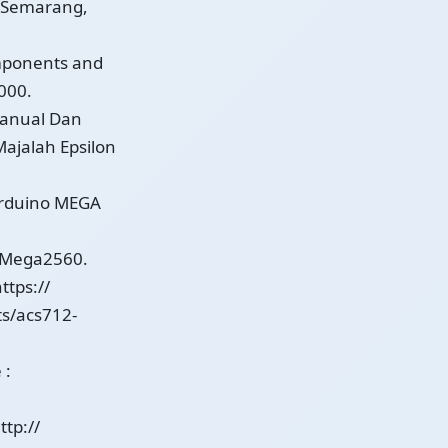
, Semarang,
omponents and
000.
Manual Dan
Majalah Epsilon
Arduino MEGA
dMega2560.
ttps://
s/acs712-
 :
ttp://