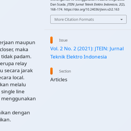
Dan Scada.
JTEIN: Jurnal Teknik Elektro Indonesia
,
2
(2),
168–174. https://doi.org/10.24036/jtein.v2i2.163
More Citation Formats
Issue
ekerjaan maupun
Vol. 2 No. 2 (2021): JTEIN: Jurnal
closer, maka
 tidak padam.
Teknik Elektro Indonesia
erupa relay
 secara jarak
Section
cara local.
Articles
kan melalu
single line
rol menggunakan
aikan dengan
ikan.