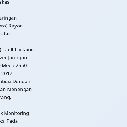
ekasi,
Jaringan
ero) Rayon
sitas
( Fault Loctaion
ver Jaringan
o Mega 2560.
 2017.
tribusi Dengan
ngan Menengah
rang,
uk Monitoring
ksi Pada