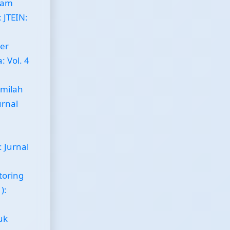
gam
: JTEIN:
er
: Vol. 4
milah
urnal
: Jurnal
toring
):
uk