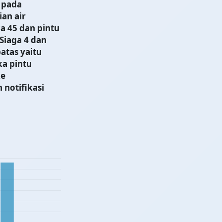
 pada
an air
ka
45
dan pintu
Siaga 4 dan
atas yaitu
a pintu
ke
notifikasi