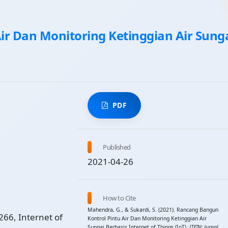
ir Dan Monitoring Ketinggian Air Sung
PDF
Published
2021-04-26
How to Cite
Mahendra, G., & Sukardi, S. (2021). Rancang Bangun
66, Internet of
Kontrol Pintu Air Dan Monitoring Ketinggian Air
Sungai Berbasis Internet of Things (IoT).
JTEIN: Jurnal