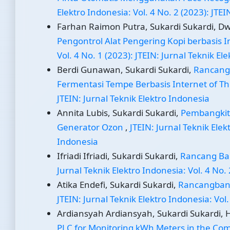
Elektro Indonesia: Vol. 4 No. 2 (2023): JTEI
Farhan Raimon Putra, Sukardi Sukardi, Dwi
Pengontrol Alat Pengering Kopi berbasis I
Vol. 4 No. 1 (2023): JTEIN: Jurnal Teknik El
Berdi Gunawan, Sukardi Sukardi,
Rancang
Fermentasi Tempe Berbasis Internet of T
JTEIN: Jurnal Teknik Elektro Indonesia
Annita Lubis, Sukardi Sukardi,
Pembangkit 
Generator Ozon
,
JTEIN: Jurnal Teknik Elek
Indonesia
Ifriadi Ifriadi, Sukardi Sukardi,
Rancang Ban
Jurnal Teknik Elektro Indonesia: Vol. 4 No. 
Atika Endefi, Sukardi Sukardi,
Rancangbang
JTEIN: Jurnal Teknik Elektro Indonesia: Vol.
Ardiansyah Ardiansyah, Sukardi Sukardi, 
PLC for Monitoring kWh Meters in the Co