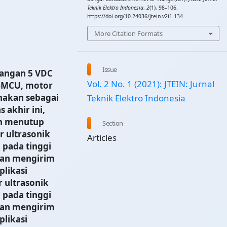
Teknik Elektro Indonesia
,
2
(1), 98–106.
https://doi.org/10.24036/jtein.v2i1.134
More Citation Formats
Issue
egangan 5 VDC
Vol. 2 No. 1 (2021): JTEIN: Jurnal
eMCU, motor
nakan sebagai
Teknik Elektro Indonesia
 akhir ini,
n menutup
Section
r ultrasonik
Articles
 pada tinggi
kan mengirim
plikasi
r ultrasonik
 pada tinggi
kan mengirim
plikasi