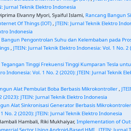
N: Jurnal Teknik Elektro Indonesia
prima Elvanny Myori, Syaiful Islami,
Rancang Bangun S
nternet Of Things (IOT)
,
JTEIN: Jurnal Teknik Elektro Indo
ektro Indonesia
 Bangun Pengontrolan Suhu dan Kelembaban pada Pro
hings
,
JTEIN: Jurnal Teknik Elektro Indonesia: Vol. 1 No. 2 
Tegangan Tinggi Frekuensi Tinggi Kumparan Tesla unt
tro Indonesia: Vol. 1 No. 2 (2020): JTEIN: Jurnal Teknik Ele
gun Alat Pembulat Boba Berbasis Mikrokontroller
,
JTEI
2 (2023): JTEIN: Jurnal Teknik Elektro Indonesia
un Alat Sinkronisasi Generator Berbasis Mikrokontrole
 1 No. 2 (2020): JTEIN: Jurnal Teknik Elektro Indonesia
Hambali Hambali, Riki Mukhaiyar,
Implementation of Out
mmercial Sector Using Android-Based HMI
,
JTEIN: Jurnal 