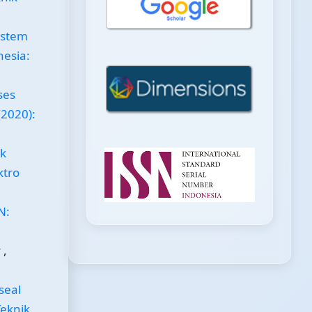
istem
nesia:
ses
(2020):
uk
ktro
N:
r
,
seal
Teknik