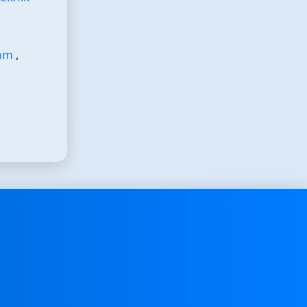
ram
,