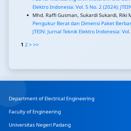
Elektro Indonesia: Vol. 5 No. 2 (2024): JTEI
Mhd. Raffi Gusman, Sukardi Sukardi, Riki 
Pengukur Berat dan Dimensi Paket Berb
JTEIN: Jurnal Teknik Elektro Indonesia: Vol.
1
2
>
>>
Department of Electrical Engineering
Faculty of Engineering
Universitas Negeri Padang