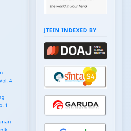
JTEIN INDEXED BY
em
Vol. 4
ng
o. 1
anan
knik