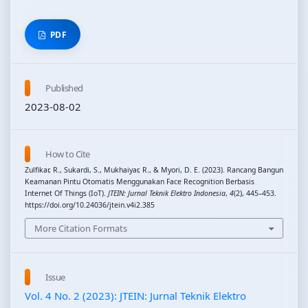
PDF
Published
2023-08-02
How to Cite
Zulfikar, R., Sukardi, S., Mukhaiyar, R., & Myori, D. E. (2023). Rancang Bangun
Keamanan Pintu Otomatis Menggunakan Face Recognition Berbasis
Internet Of Things (IoT).
JTEIN: Jurnal Teknik Elektro Indonesia
,
4
(2), 445–453.
https://doi.org/10.24036/jtein.v4i2.385
More Citation Formats
Issue
Vol. 4 No. 2 (2023): JTEIN: Jurnal Teknik Elektro