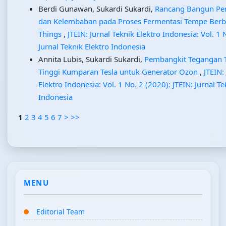
Berdi Gunawan, Sukardi Sukardi,
Rancang Bangun Pe
dan Kelembaban pada Proses Fermentasi Tempe Berbas
Things
,
JTEIN: Jurnal Teknik Elektro Indonesia: Vol. 1 
Jurnal Teknik Elektro Indonesia
Annita Lubis, Sukardi Sukardi,
Pembangkit Tegangan T
Tinggi Kumparan Tesla untuk Generator Ozon
,
JTEIN:
Elektro Indonesia: Vol. 1 No. 2 (2020): JTEIN: Jurnal Te
Indonesia
1
2
3
4
5
6
7
>
>>
MENU
Editorial Team