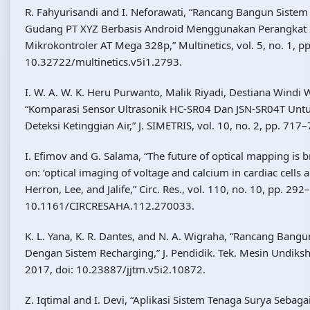
R. Fahyurisandi and I. Neforawati, “Rancang Bangun Sistem
Gudang PT XYZ Berbasis Android Menggunakan Perangkat
Mikrokontroler AT Mega 328p,” Multinetics, vol. 5, no. 1, p
10.32722/multinetics.v5i1.2793.
I. W. A. W. K. Heru Purwanto, Malik Riyadi, Destiana Windi W
“Komparasi Sensor Ultrasonik HC-SR04 Dan JSN-SR04T Untu
Deteksi Ketinggian Air,” J. SIMETRIS, vol. 10, no. 2, pp. 717
I. Efimov and G. Salama, “The future of optical mapping is b
on: ‘optical imaging of voltage and calcium in cardiac cells a
Herron, Lee, and Jalife,” Circ. Res., vol. 110, no. 10, pp. 29
10.1161/CIRCRESAHA.112.270033.
K. L. Yana, K. R. Dantes, and N. A. Wigraha, “Rancang Ban
Dengan Sistem Recharging,” J. Pendidik. Tek. Mesin Undiksha,
2017, doi: 10.23887/jjtm.v5i2.10872.
Z. Iqtimal and I. Devi, “Aplikasi Sistem Tenaga Surya Seba