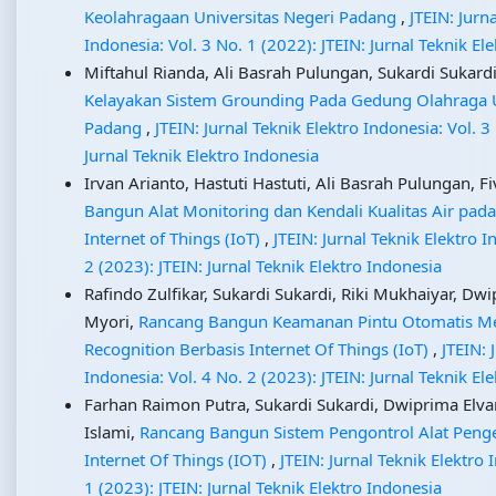
Keolahragaan Universitas Negeri Padang
,
JTEIN: Jurn
Indonesia: Vol. 3 No. 1 (2022): JTEIN: Jurnal Teknik El
Miftahul Rianda, Ali Basrah Pulungan, Sukardi Sukardi,
Kelayakan Sistem Grounding Pada Gedung Olahraga U
Padang
,
JTEIN: Jurnal Teknik Elektro Indonesia: Vol. 3
Jurnal Teknik Elektro Indonesia
Irvan Arianto, Hastuti Hastuti, Ali Basrah Pulungan, Fi
Bangun Alat Monitoring dan Kendali Kualitas Air pad
Internet of Things (IoT)
,
JTEIN: Jurnal Teknik Elektro I
2 (2023): JTEIN: Jurnal Teknik Elektro Indonesia
Rafindo Zulfikar, Sukardi Sukardi, Riki Mukhaiyar, Dw
Myori,
Rancang Bangun Keamanan Pintu Otomatis M
Recognition Berbasis Internet Of Things (IoT)
,
JTEIN: 
Indonesia: Vol. 4 No. 2 (2023): JTEIN: Jurnal Teknik El
Farhan Raimon Putra, Sukardi Sukardi, Dwiprima Elva
Islami,
Rancang Bangun Sistem Pengontrol Alat Penge
Internet Of Things (IOT)
,
JTEIN: Jurnal Teknik Elektro 
1 (2023): JTEIN: Jurnal Teknik Elektro Indonesia