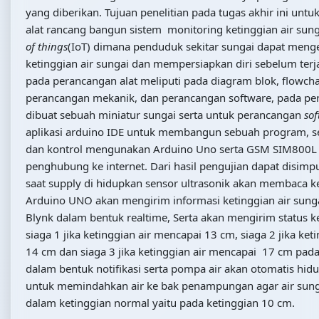
yang diberikan. Tujuan penelitian pada tugas akhir ini un
alat rancang bangun sistem monitoring ketinggian air sun
of things
(IoT) dimana penduduk sekitar sungai dapat menge
ketinggian air sungai dan mempersiapkan diri sebelum terja
pada perancangan alat meliputi pada diagram blok, flowch
perancangan mekanik, dan perancangan software, pada p
dibuat sebuah miniatur sungai serta untuk perancangan
so
aplikasi arduino IDE untuk membangun sebuah program, se
dan kontrol mengunakan Arduino Uno serta GSM SIM800L 
penghubung ke internet. Dari hasil pengujian dapat disim
saat supply di hidupkan sensor ultrasonik akan membaca ke
Arduino UNO akan mengirim informasi ketinggian air sunga
Blynk dalam bentuk realtime, Serta akan mengirim status ke
siaga 1 jika ketinggian air mencapai 13 cm, siaga 2 jika ket
14 cm dan siaga 3 jika ketinggian air mencapai 17 cm pada 
dalam bentuk notifikasi serta pompa air akan otomatis hi
untuk memindahkan air ke bak penampungan agar air sung
dalam ketinggian normal yaitu pada ketinggian 10 cm.