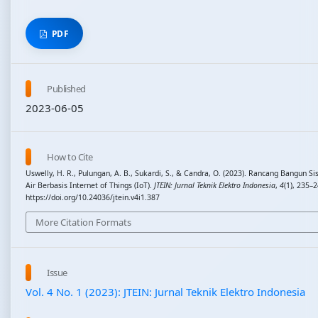
PDF
Published
2023-06-05
How to Cite
Uswelly, H. R., Pulungan, A. B., Sukardi, S., & Candra, O. (2023). Rancang Bangun S
Air Berbasis Internet of Things (IoT).
JTEIN: Jurnal Teknik Elektro Indonesia
,
4
(1), 235–2
https://doi.org/10.24036/jtein.v4i1.387
More Citation Formats
Issue
Vol. 4 No. 1 (2023): JTEIN: Jurnal Teknik Elektro Indonesia