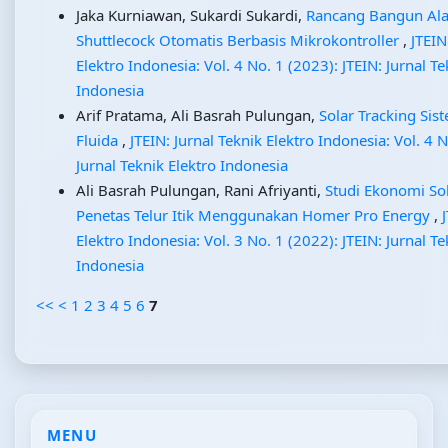
Jaka Kurniawan, Sukardi Sukardi,
Rancang Bangun Ala
Shuttlecock Otomatis Berbasis Mikrokontroller
,
JTEIN
Elektro Indonesia: Vol. 4 No. 1 (2023): JTEIN: Jurnal Te
Indonesia
Arif Pratama, Ali Basrah Pulungan,
Solar Tracking Si
Fluida
,
JTEIN: Jurnal Teknik Elektro Indonesia: Vol. 4 N
Jurnal Teknik Elektro Indonesia
Ali Basrah Pulungan, Rani Afriyanti,
Studi Ekonomi So
Penetas Telur Itik Menggunakan Homer Pro Energy
,
Elektro Indonesia: Vol. 3 No. 1 (2022): JTEIN: Jurnal Te
Indonesia
<<
<
1
2
3
4
5
6
7
MENU