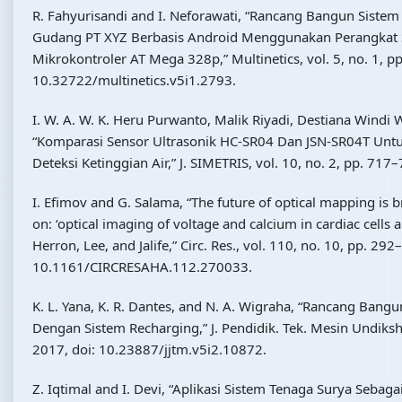
R. Fahyurisandi and I. Neforawati, “Rancang Bangun Sistem
Gudang PT XYZ Berbasis Android Menggunakan Perangkat
Mikrokontroler AT Mega 328p,” Multinetics, vol. 5, no. 1, p
10.32722/multinetics.v5i1.2793.
I. W. A. W. K. Heru Purwanto, Malik Riyadi, Destiana Windi W
“Komparasi Sensor Ultrasonik HC-SR04 Dan JSN-SR04T Untu
Deteksi Ketinggian Air,” J. SIMETRIS, vol. 10, no. 2, pp. 717
I. Efimov and G. Salama, “The future of optical mapping is b
on: ‘optical imaging of voltage and calcium in cardiac cells a
Herron, Lee, and Jalife,” Circ. Res., vol. 110, no. 10, pp. 29
10.1161/CIRCRESAHA.112.270033.
K. L. Yana, K. R. Dantes, and N. A. Wigraha, “Rancang Ban
Dengan Sistem Recharging,” J. Pendidik. Tek. Mesin Undiksha,
2017, doi: 10.23887/jjtm.v5i2.10872.
Z. Iqtimal and I. Devi, “Aplikasi Sistem Tenaga Surya Seba