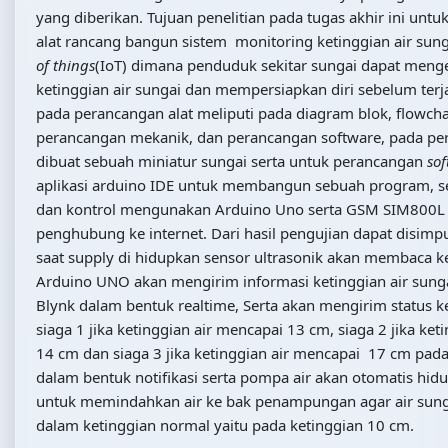
yang diberikan. Tujuan penelitian pada tugas akhir ini un
alat rancang bangun sistem monitoring ketinggian air sun
of things
(IoT) dimana penduduk sekitar sungai dapat menge
ketinggian air sungai dan mempersiapkan diri sebelum terja
pada perancangan alat meliputi pada diagram blok, flowch
perancangan mekanik, dan perancangan software, pada p
dibuat sebuah miniatur sungai serta untuk perancangan
so
aplikasi arduino IDE untuk membangun sebuah program, se
dan kontrol mengunakan Arduino Uno serta GSM SIM800L 
penghubung ke internet. Dari hasil pengujian dapat disim
saat supply di hidupkan sensor ultrasonik akan membaca ke
Arduino UNO akan mengirim informasi ketinggian air sunga
Blynk dalam bentuk realtime, Serta akan mengirim status ke
siaga 1 jika ketinggian air mencapai 13 cm, siaga 2 jika ket
14 cm dan siaga 3 jika ketinggian air mencapai 17 cm pada 
dalam bentuk notifikasi serta pompa air akan otomatis hi
untuk memindahkan air ke bak penampungan agar air sung
dalam ketinggian normal yaitu pada ketinggian 10 cm.