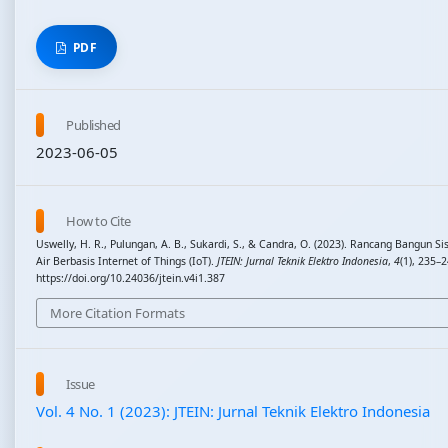
PDF
Published
2023-06-05
How to Cite
Uswelly, H. R., Pulungan, A. B., Sukardi, S., & Candra, O. (2023). Rancang Bangun S
Air Berbasis Internet of Things (IoT).
JTEIN: Jurnal Teknik Elektro Indonesia
,
4
(1), 235–2
https://doi.org/10.24036/jtein.v4i1.387
More Citation Formats
Issue
Vol. 4 No. 1 (2023): JTEIN: Jurnal Teknik Elektro Indonesia