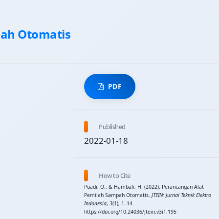
pah Otomatis
PDF
Published
2022-01-18
How to Cite
Puadi, O., & Hambali, H. (2022). Perancangan Alat
Pemilah Sampah Otomatis.
JTEIN: Jurnal Teknik Elektro
Indonesia
,
3
(1), 1–14.
https://doi.org/10.24036/jtein.v3i1.195