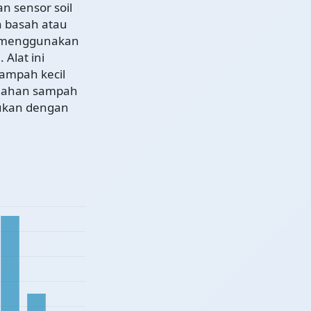
n sensor soil
h basah atau
l menggunakan
Alat ini
sampah kecil
ilahan sampah
ukan dengan