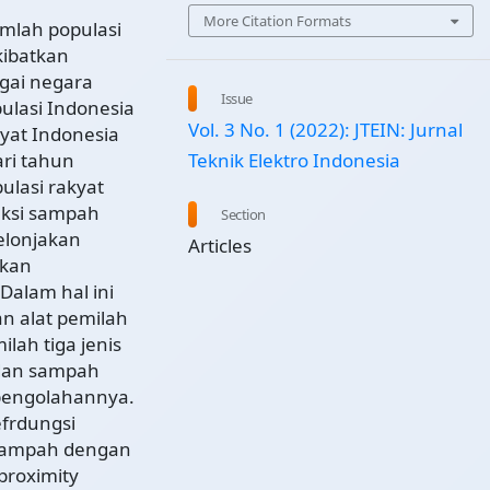
More Citation Formats
mlah populasi
kibatkan
gai negara
Issue
ulasi Indonesia
Vol. 3 No. 1 (2022): JTEIN: Jurnal
yat Indonesia
Teknik Elektro Indonesia
ri tahun
lasi rakyat
uksi sampah
Section
elonjakan
Articles
akan
Dalam hal ini
n alat pemilah
lah tiga jenis
dan sampah
pengolahannya.
efrdungsi
 sampah dengan
proximity