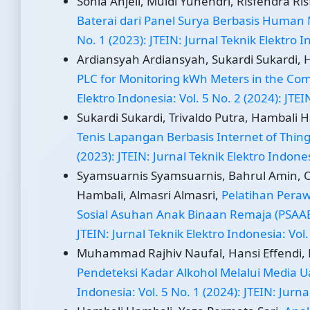
Sonia Anjeli, Muldi Yuhendri, Risfendra R
Baterai dari Panel Surya Berbasis Human
No. 1 (2023): JTEIN: Jurnal Teknik Elektro 
Ardiansyah Ardiansyah, Sukardi Sukardi, 
PLC for Monitoring kWh Meters in the Co
Elektro Indonesia: Vol. 5 No. 2 (2024): JTEI
Sukardi Sukardi, Trivaldo Putra, Hambali 
Tenis Lapangan Berbasis Internet of Thing
(2023): JTEIN: Jurnal Teknik Elektro Indone
Syamsuarnis Syamsuarnis, Bahrul Amin, O
Hambali, Almasri Almasri,
Pelatihan Peraw
Sosial Asuhan Anak Binaan Remaja (PSA
JTEIN: Jurnal Teknik Elektro Indonesia: Vol.
Muhammad Rajhiv Naufal, Hansi Effendi, H
Pendeteksi Kadar Alkohol Melalui Media U
Indonesia: Vol. 5 No. 1 (2024): JTEIN: Jurn