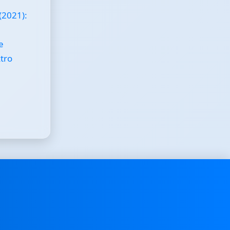
u
 (2021):
e
ktro