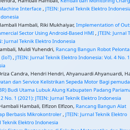
isfendra, Hambali Hambali,
Kendali dan Monitoring Charg
 Machine Interface
,
JTEIN: Jurnal Teknik Elektro Indonesia
Indonesia
Hambali Hambali, Riki Mukhaiyar,
Implementation of Out
mmercial Sector Using Android-Based HMI
,
JTEIN: Jurnal 
N: Jurnal Teknik Elektro Indonesia
Hambali, Muldi Yuhendri,
Rancang Bangun Robot Pelonta
 (IoT)
,
JTEIN: Jurnal Teknik Elektro Indonesia: Vol. 4 No. 1
sia
riza Candra, Hendri Hendri, Ahyanuardi Ahyanuardi, H
atan dan Service Kelistrikan Sepeda Motor Bagi pemuda
ABR) Budi Utama Lubuk Alung Kabupaten Padang Paria
 2 No. 1 (2021): JTEIN: Jurnal Teknik Elektro Indonesia
ambali Hambali, Elfizon Elfizon,
Rancang Bangun Alat
ap Berbasis Mikrokontroler
,
JTEIN: Jurnal Teknik Elektro
al Teknik Elektro Indonesia