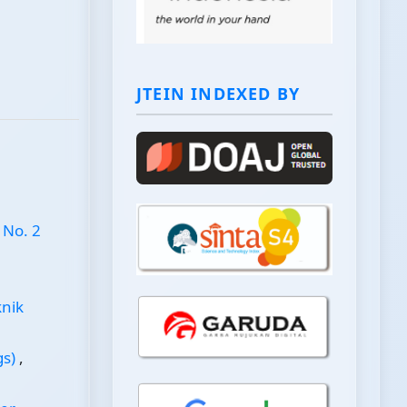
JTEIN INDEXED BY
 No. 2
knik
gs)
,