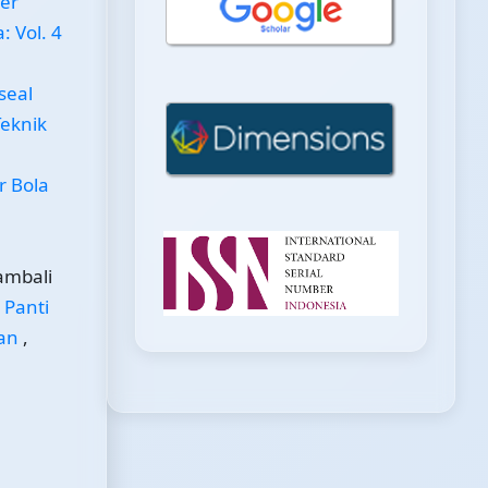
er
: Vol. 4
seal
Teknik
r Bola
ambali
 Panti
man
,