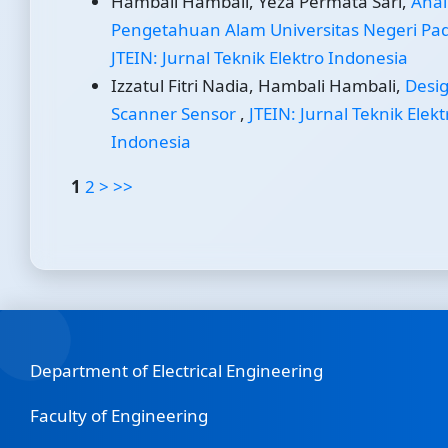
Hambali Hambali, Yeza Permata Sari,
Anal
Pengetahuan Alam Universitas Negeri P
JTEIN: Jurnal Teknik Elektro Indonesia
Izzatul Fitri Nadia, Hambali Hambali,
Desi
Scanner Sensor
,
JTEIN: Jurnal Teknik Elekt
Indonesia
1
2
>
>>
Department of Electrical Engineering
Faculty of Engineering