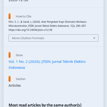
How to Cite
Fitri, S. I., & Sardi, J. (2020). Alat Penyeduh Kopi Otomatis Berbasis
Mikrokontroller.
JTEIN: Jurnal Teknik Elektro Indonesia
,
1
(2), 280–287.
https://doi.org/10.24036/jtein.v1i2.96
More Citation Formats
Issue
Vol. 1 No. 2 (2020): JTEIN: Jurnal Teknik Elektro
Indonesia
Section
Articles
Most read articles by the same author(s)