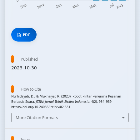
PDF
Published
2023-10-30
How to Cite
Nurhidayati, D., & Mukhaiyar, R. (2023). Robot Pintar Penerima Pesanan
Berbasis Suara.
JTEIN: Jurnal Teknik Elektro Indonesia
,
4
(2), 934–939.
https://doi.org/10.24036/jtein.v4i2.531
More Citation Formats
Issue