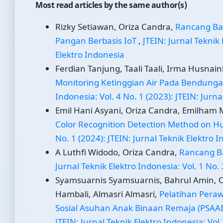
Most read articles by the same author(s)
Rizky Setiawan, Oriza Candra,
Rancang Ba
Pangan Berbasis IoT
,
JTEIN: Jurnal Teknik 
Elektro Indonesia
Ferdian Tanjung, Taali Taali, Irma Husnain
Monitoring Ketinggian Air Pada Bendunga
Indonesia: Vol. 4 No. 1 (2023): JTEIN: Jurn
Emil Hani Asyani, Oriza Candra, Emilham M
Color Recognition Detection Method on 
No. 1 (2024): JTEIN: Jurnal Teknik Elektro 
A Luthfi Widodo, Oriza Candra,
Rancang B
Jurnal Teknik Elektro Indonesia: Vol. 1 No. 
Syamsuarnis Syamsuarnis, Bahrul Amin, O
Hambali, Almasri Almasri,
Pelatihan Peraw
Sosial Asuhan Anak Binaan Remaja (PSA
JTEIN: Jurnal Teknik Elektro Indonesia: Vol.