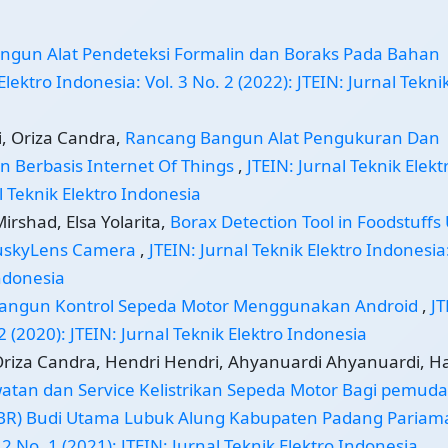
ngun Alat Pendeteksi Formalin dan Boraks Pada Bahan
Elektro Indonesia: Vol. 3 No. 2 (2022): JTEIN: Jurnal Tekni
i, Oriza Candra,
Rancang Bangun Alat Pengukuran Dan
n Berbasis Internet Of Things
,
JTEIN: Jurnal Teknik Elekt
al Teknik Elektro Indonesia
irshad, Elsa Yolarita,
Borax Detection Tool in Foodstuffs
HuskyLens Camera
,
JTEIN: Jurnal Teknik Elektro Indonesia:
Indonesia
angun Kontrol Sepeda Motor Menggunakan Android
,
JT
2 (2020): JTEIN: Jurnal Teknik Elektro Indonesia
riza Candra, Hendri Hendri, Ahyanuardi Ahyanuardi, H
atan dan Service Kelistrikan Sepeda Motor Bagi pemuda
ABR) Budi Utama Lubuk Alung Kabupaten Padang Paria
 2 No. 1 (2021): JTEIN: Jurnal Teknik Elektro Indonesia