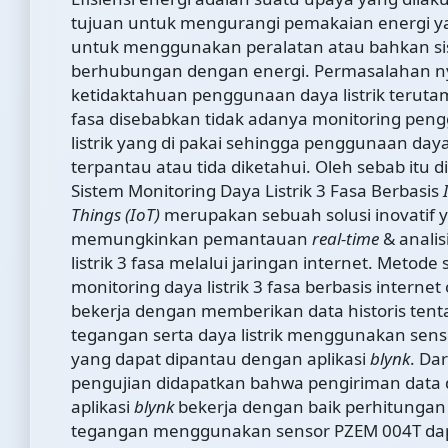
tujuan untuk mengurangi pemakaian energi y
untuk menggunakan peralatan atau bahkan s
berhubungan dengan energi. Permasalahan n
ketidaktahuan penggunaan daya listrik terutama
fasa disebabkan tidak adanya monitoring pen
listrik yang di pakai sehingga penggunaan daya l
terpantau atau tida diketahui. Oleh sebab itu d
Sistem Monitoring Daya Listrik 3 Fasa Berbasis
Things (IoT)
merupakan sebuah solusi inovatif 
memungkinkan pemantauan
real-time
& analis
listrik 3 fasa melalui jaringan internet. Metode
monitoring daya listrik 3 fasa berbasis internet 
bekerja dengan memberikan data historis tent
tegangan serta daya listrik menggunakan sen
yang dapat dipantau dengan aplikasi
blynk
. Dar
pengujian didapatkan bahwa pengiriman data d
aplikasi
blynk
bekerja dengan baik perhitungan
tegangan menggunakan sensor PZEM 004T dap