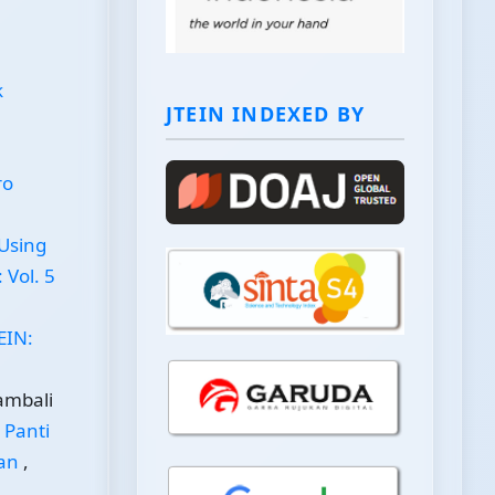
k
JTEIN INDEXED BY
ro
 Using
 Vol. 5
EIN:
ambali
 Panti
man
,