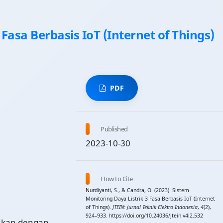
Fasa Berbasis IoT (Internet of Things)
PDF
Published
2023-10-30
How to Cite
Nurdiyanti, S., & Candra, O. (2023). Sistem
Monitoring Daya Listrik 3 Fasa Berbasis IoT (Internet
of Things).
JTEIN: Jurnal Teknik Elektro Indonesia
,
4
(2),
924–933. https://doi.org/10.24036/jtein.v4i2.532
kukan dengan