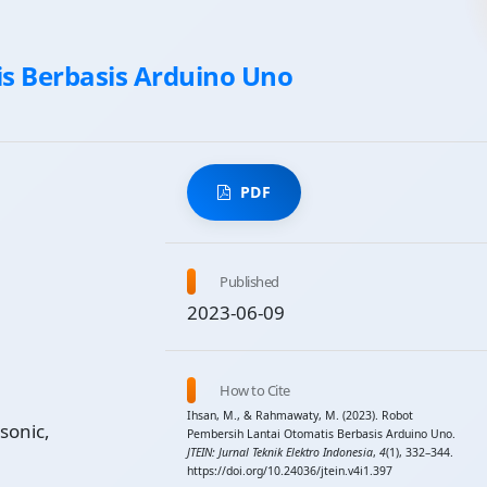
s Berbasis Arduino Uno
PDF
Published
2023-06-09
How to Cite
Ihsan, M., & Rahmawaty, M. (2023). Robot
sonic,
Pembersih Lantai Otomatis Berbasis Arduino Uno.
JTEIN: Jurnal Teknik Elektro Indonesia
,
4
(1), 332–344.
https://doi.org/10.24036/jtein.v4i1.397