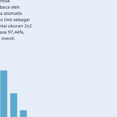
untuk
ibaca oleh
ra otomatis
no Uno
sebagai
ntai ukuran 2x2
ase 97,44%,
 menit.