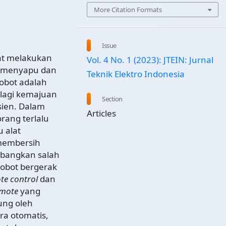
More Citation Formats
Issue
pat melakukan
Vol. 4 No. 1 (2023): JTEIN: Jurnal
ti menyapu dan
Teknik Elektro Indonesia
obot adalah
lagi kemajuan
Section
sien. Dalam
Articles
ang terlalu
 alat
membersih
embangkan salah
robot bergerak
te control
dan
mote
yang
ung oleh
ra otomatis,