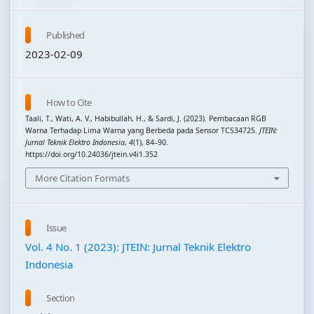
Published
2023-02-09
How to Cite
Taali, T., Wati, A. V., Habibullah, H., & Sardi, J. (2023). Pembacaan RGB
Warna Terhadap Lima Warna yang Berbeda pada Sensor TCS34725.
JTEIN:
Jurnal Teknik Elektro Indonesia
,
4
(1), 84–90.
https://doi.org/10.24036/jtein.v4i1.352
More Citation Formats
Issue
Vol. 4 No. 1 (2023): JTEIN: Jurnal Teknik Elektro
Indonesia
Section